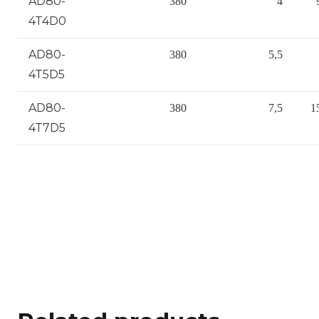
AD80-
380
4
4T4D0
AD80-
380
5,5
4T5D5
AD80-
380
7,5
1
4T7D5