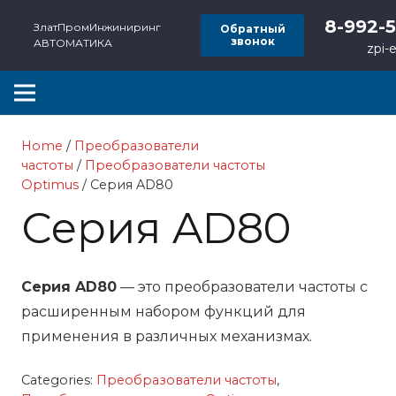
8-992-
ЗлатПромИнжиниринг
Обратный
звонок
АВТОМАТИКА
zpi-
Home
/
Преобразователи
частоты
/
Преобразователи частоты
Optimus
/ Серия AD80
Серия AD80
Серия AD80
— это преобразователи частоты с
расширенным набором функций для
применения в различных механизмах.
Categories:
Преобразователи частоты
,